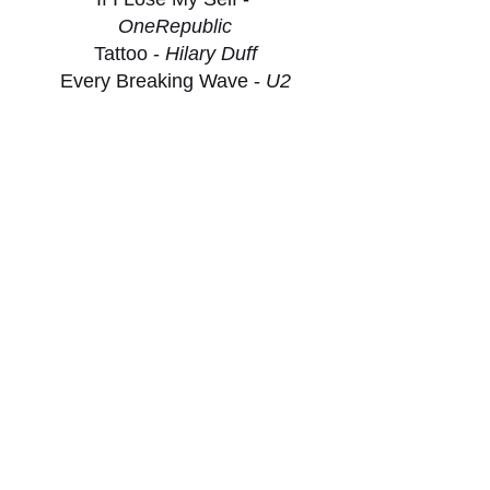
OneRepublic
Tattoo - 
Hilary Duff
Every Breaking Wave - 
U2
Innocence -
 Avril Lavigne
Flesh - 
Simon Curtis
Going To Hell - 
The Pretty 
Reckless
Burn Out - 
Imagine Dragons
Waiting for the End - 
Linkin 
Park
Bulletproof - 
Dotter
Hold Me Now - 
Red
Do Or Die - 
Thirty Seconds 
To Mars