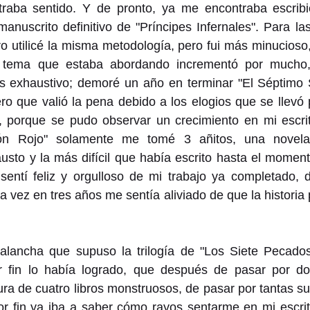
raba sentido. Y de pronto, ya me encontraba escribi
nuscrito definitivo de "Príncipes Infernales". Para las
ro utilicé la misma metodología, pero fui más minucioso, 
 tema que estaba abordando incrementó por mucho, 
 exhaustivo; demoré un año en terminar "El Séptimo Sel
o que valió la pena debido a los elogios que se llevó p
, porque se pudo observar un crecimiento en mi escritu
n Rojo" solamente me tomé 3 añitos, una novela
sto y la más difícil que había escrito hasta el moment
 sentí feliz y orgulloso de mi trabajo ya completado, 
a vez en tres años me sentía aliviado de que la historia po
lancha que supuso la trilogía de "Los Siete Pecados 
r fin lo había logrado, que después de pasar por do
tura de cuatro libros monstruosos, de pasar por tantas s
r fin ya iba a saber cómo rayos sentarme en mi escritor