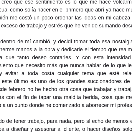
o; creo que ese sentimiento es lo que me hace volcarme
l cual como solía hacer en el primero que abrí ya hace m
bién me costó un poco ordenar las ideas en mi cabeza y
l exceso de trabajo y estrés que he venido sumando des
 dentro de mí cambió, y decidí tomar toda esa nostalgi
nerme manos a la obra y dedicarle el tiempo que realm
la que tanto deseo contarles. Y con esta intensida
 siento que necesito más que nunca hablar de lo que le
y evitar a toda costa cualquier tema que esté rela
e este último es uno de los grandes succionadores de 
de febrero no he hecho otra cosa que trabajar y trabaj
 con el fin de tapar una maldita herida, cosa que me 
ué a un punto donde he comenzado a aborrecer mi profes
o de tener trabajo, para nada, pero sí echo de menos e
 a diseñar y asesorar al cliente, o hacer diseños solo