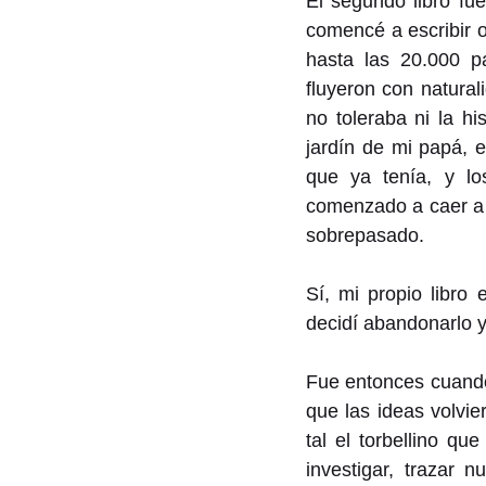
El segundo libro fue
comencé a escribir ot
hasta las 20.000 pa
fluyeron con natura
no toleraba ni la hi
jardín de mi papá, 
que ya tenía, y l
comenzado a caer a 
sobrepasado.
Sí, mi propio libro
decidí abandonarlo y
Fue entonces cuand
que las ideas volvi
tal el torbellino qu
investigar, trazar 