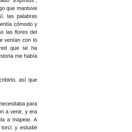
do "Espíritus", 
algo que mantuve 
, las palabras 
entía cómodo y 
 las flores del 
 venían con lo 
red que se ha 
toria me había 
birlo, así que 
necesitaba para 
a venir, y era 
ula a mapear. A 
orcí y estudié 