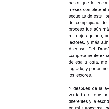
hasta que le encont
meses completé el ma
secuelas de este lib
de complejidad del
proceso fue aún más
me dejó agotado, per
lectores, y más aún
Ascenso Del Dragó
completamente exhau
de esa trilogía, me
logrado, y por primer
los lectores.
Y después de la ava
verdad creí que po
diferentes y la escri
en mi autoestima, po