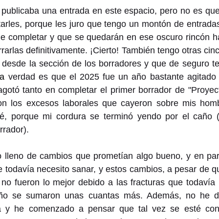
ublicaba una entrada en este espacio, pero no es que 
arles, porque les juro que tengo un montón de entradas
e completar y que se quedarán en ese oscuro rincón ha
rarlas definitivamente. ¡Cierto! También tengo otras cin
 desde la sección de los borradores y que de seguro te
la
 verdad es que el 2025 fue un año bastante agitado 
agotó tanto en completar el primer borrador de "Proyec
on los excesos laborales que cayeron sobre mis homb
ré, porque mi cordura se terminó yendo por el caño 
rrador).
o lleno de cambios que prometían algo bueno, y en part
e todavía necesito sanar, y estos cambios, a pesar de 
no fueron lo mejor debido a las fracturas que todavía 
ño se sumaron unas cuantas más. Además, no he dej
a y he comenzado a pensar que tal vez se esté conv