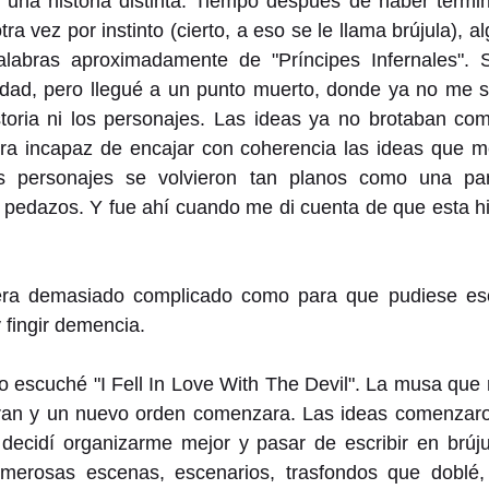
 una historia distinta. Tiempo después de haber termina
ra vez por instinto (cierto, a eso se le llama brújula), 
labras aproximadamente de "Príncipes Infernales". Sí
lidad, pero llegué a un punto muerto, donde ya no me s
storia ni los personajes. Las ideas ya no brotaban como
era incapaz de encajar con coherencia las ideas que me
os personajes se volvieron tan planos como una pa
pedazos. Y fue ahí cuando me di cuenta de que esta his
 era demasiado complicado como para que pudiese escri
 fingir demencia.
o escuché 
"I Fell In Love With The Devil". La musa que 
eran y un nuevo orden comenzara. Las ideas comenzaron 
e decidí organizarme mejor y pasar de escribir en brúj
numerosas escenas, escenarios, trasfondos que doblé, t