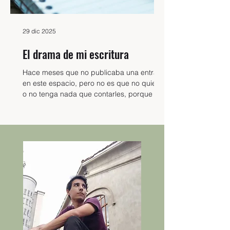
29 dic 2025
El drama de mi escritura
Hace meses que no publicaba una entrada
en este espacio, pero no es que no quiera
o no tenga nada que contarles, porque les
juro que tengo un montón de entradas en
la papelera que nunca terminé de
completar y que se quedarán en ese
oscuro rincón hasta que decida que es
tiempo de borrarlas definitivamente.
¡Cierto! También tengo otras cinco que me
miran de forma despectiva desde la
sección de los borradores y que de seguro
tendrán el mismo destino cruel. Pero la
verdad es que